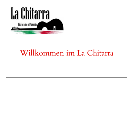
Willkommen im La Chitarra
Genießen Sie unsere italienische Küche in einem
gemütlichen Ambiente, perfekt für jeden Anlass.
Mo
–
Di
17:00
–
22:00
Mittwoch
Geschlossen
Do
–
Fr
17:00
–
22:00
Sa
–
So
11:30
–
14:30
17:00
–
22:00
Jetzt Reservieren über whatsapp