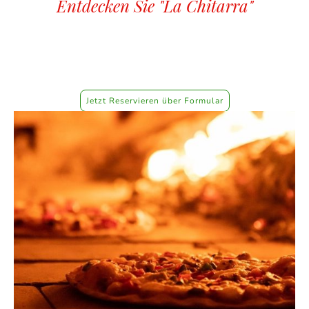
Entdecken Sie "La Chitarra"
Wir freuen uns, Ihnen die Eröffnung unseres neuen italienischen
Restaurants ankündigen zu dürfen. Tauchen Sie ein, in eine Welt
voller italienischer Köstlichkeiten und genießen Sie unser
wunderschönes Ambiente im charmanten Innenhof. Lassen Sie sich
von unserem Urlaubsfeeling verzaubern und erleben Sie
entspannte Abende bei uns. Wir freuen uns auf Ihren Besuch!
Jetzt Reservieren über Formular