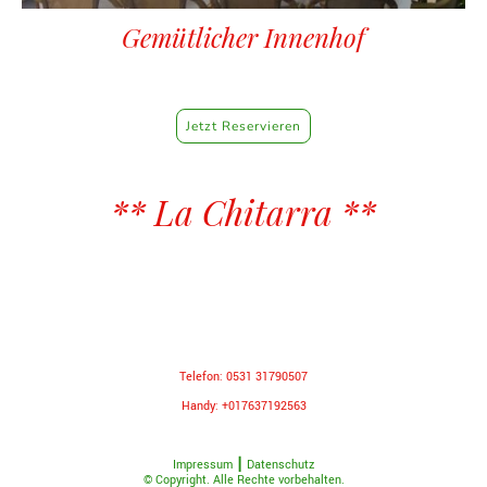
Gemütlicher Innenhof
Lassen Sie sich in unserem schönen Innenhof, ideal für ein entspanntes Essen
im Freien, verwöhnen.
Jetzt Reservieren
** La Chitarra **
Öffnungszeiten:
Mo-Fr. 17.00-22:00
Sa-So. 11:30-14:30 und 17:00-22:00
Mittwochs Ruhetag
Telefon:
0531 31790507
Handy: +017637192563
E-mail:
lachitarra12@gmail.com
Anschrift: Bertramstraße 54 - 38102 Braunschweig
Impressum
┃
Datenschutz
© Copyright. Alle Rechte vorbehalten.